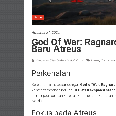
Game
Agustus 31, 2025
God Of War: Ragnar
Baru Atreus
Diposkan Oleh:Goken Abdullah
Game
,
God of War
Perkenalan
Setelah sukses besar dengan
God of War: Ragnaro
konten tambahan berupa
DLC atau ekspansi stan
ini menjadi sorotan karena akan menentukan arah 
Nordik.
Fokus pada Atreus