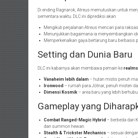
Di ending Ragnarok, Atreus memutuskan untuk menj
sementara waktu. DLC ini diprediksi akan:
Mengikuti perjalanan Atreus mencari para raksas
Menunjukkan bagaimana ia menyeimbangkan iden
Memperkenalkan gaya bertarung baru berbasis pa
Setting dan Dunia Baru
DLC ini kabarnya akan membawa pemain ke
realms
Vanaheim lebih dalam
– hutan mistis penuh ma
Ironwood
– rumah para Jötnar, penuh misteri dan
Dimensi Kosmik
– area baru yang lebih berhubun
Gameplay yang Diharap
Combat Ranged-Magic Hybrid
– berbeda dari K
dan summon hewan.
Stealth & Trickster Mechanics
– sesuai dengan 