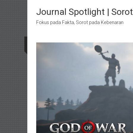
Lompat
ke
Journal Spotlight | Soro
konten
Fokus pada Fakta, Sorot pada Kebenaran