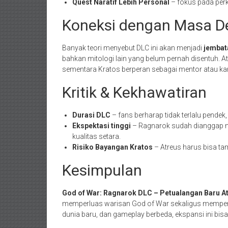
Quest Naratif Lebih Personal
– fokus pada perk
Koneksi dengan Masa D
Banyak teori menyebut DLC ini akan menjadi
jembat
bahkan mitologi lain yang belum pernah disentuh. A
sementara Kratos berperan sebagai mentor atau ka
Kritik & Kekhawatiran
Durasi DLC
– fans berharap tidak terlalu pende
Ekspektasi tinggi
– Ragnarok sudah dianggap ma
kualitas setara.
Risiko Bayangan Kratos
– Atreus harus bisa ta
Kesimpulan
God of War: Ragnarok DLC – Petualangan Baru A
memperluas warisan God of War sekaligus mempers
dunia baru, dan gameplay berbeda, ekspansi ini bisa