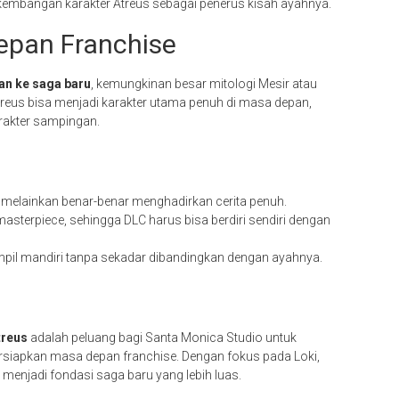
embangan karakter Atreus sebagai penerus kisah ayahnya.
epan Franchise
an ke saga baru
, kemungkinan besar mitologi Mesir atau
treus bisa menjadi karakter utama penuh di masa depan,
rakter sampingan.
k, melainkan benar-benar menghadirkan cerita penuh.
sterpiece, sehingga DLC harus bisa berdiri sendiri dengan
mpil mandiri tanpa sekadar dibandingkan dengan ayahnya.
treus
adalah peluang bagi Santa Monica Studio untuk
iapkan masa depan franchise. Dengan fokus pada Loki,
 menjadi fondasi saga baru yang lebih luas.