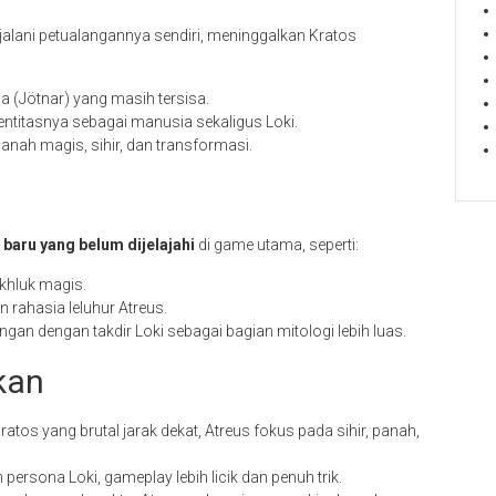
alani petualangannya sendiri, meninggalkan Kratos
a (Jötnar) yang masih tersisa.
titasnya sebagai manusia sekaligus Loki.
nah magis, sihir, dan transformasi.
 baru yang belum dijelajahi
di game utama, seperti:
khluk magis.
 rahasia leluhur Atreus.
gan dengan takdir Loki sebagai bagian mitologi lebih luas.
kan
ratos yang brutal jarak dekat, Atreus fokus pada sihir, panah,
persona Loki, gameplay lebih licik dan penuh trik.