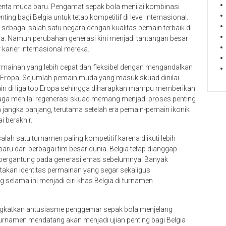
enta muda baru. Pengamat sepak bola menilai kombinasi
ing bagi Belgia untuk tetap kompetitif di level internasional.
al sebagai salah satu negara dengan kualitas pemain terbaik di
ia. Namun perubahan generasi kini menjadi tantangan besar
karier internasional mereka.
ermainan yang lebih cepat dan fleksibel dengan mengandalkan
 Eropa. Sejumlah pemain muda yang masuk skuad dinilai
n di liga top Eropa sehingga diharapkan mampu memberikan
aga menilai regenerasi skuad memang menjadi proses penting
 jangka panjang, terutama setelah era pemain-pemain ikonik
 berakhir.
alah satu turnamen paling kompetitif karena diikuti lebih
u dari berbagai tim besar dunia. Belgia tetap dianggap
ya bergantung pada generasi emas sebelumnya. Banyak
kan identitas permainan yang segar sekaligus
selama ini menjadi ciri khas Belgia di turnamen
ngkatkan antusiasme penggemar sepak bola menjelang
turnamen mendatang akan menjadi ujian penting bagi Belgia