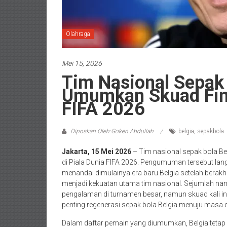
Olahraga
Mei 15, 2026
Tim Nasional Sepak
Umumkan Skuad Fina
FIFA 2026
Diposkan Oleh:Goken Abdullah
belgia
,
sepakbola
Jakarta, 15 Mei 2026
– Tim nasional sepak bola Be
di Piala Dunia FIFA 2026. Pengumuman tersebut lan
menandai dimulainya era baru Belgia setelah berak
menjadi kekuatan utama tim nasional. Sejumlah n
pengalaman di turnamen besar, namun skuad kali ini
penting regenerasi sepak bola Belgia menuju masa 
Dalam daftar pemain yang diumumkan, Belgia tet