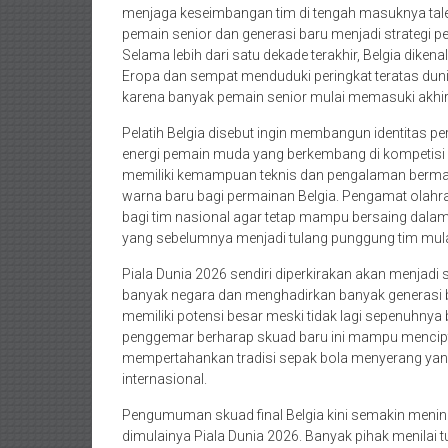
menjaga keseimbangan tim di tengah masuknya tal
pemain senior dan generasi baru menjadi strategi pent
Selama lebih dari satu dekade terakhir, Belgia diken
Eropa dan sempat menduduki peringkat teratas dun
karena banyak pemain senior mulai memasuki akhir 
Pelatih Belgia disebut ingin membangun identitas p
energi pemain muda yang berkembang di kompetisi
memiliki kemampuan teknis dan pengalaman bermai
warna baru bagi permainan Belgia. Pengamat olahr
bagi tim nasional agar tetap mampu bersaing dalam
yang sebelumnya menjadi tulang punggung tim mulai
Piala Dunia 2026 sendiri diperkirakan akan menjadi s
banyak negara dan menghadirkan banyak generasi bar
memiliki potensi besar meski tidak lagi sepenuhn
penggemar berharap skuad baru ini mampu mencipta
mempertahankan tradisi sepak bola menyerang yang 
internasional.
Pengumuman skuad final Belgia kini semakin meni
dimulainya Piala Dunia 2026. Banyak pihak menilai 