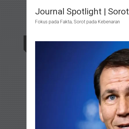
Lompat
ke
Journal Spotlight | Soro
konten
Fokus pada Fakta, Sorot pada Kebenaran