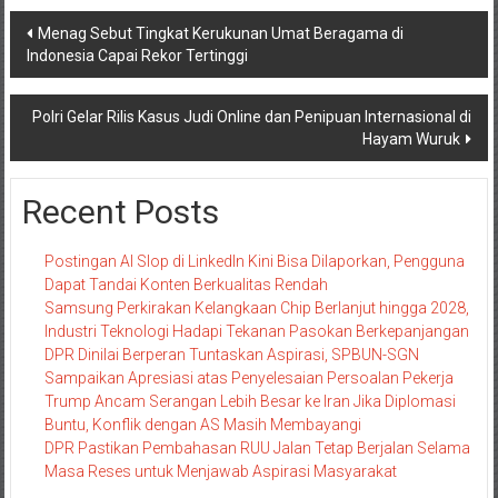
Navigasi
Menag Sebut Tingkat Kerukunan Umat Beragama di
Indonesia Capai Rekor Tertinggi
pos
Polri Gelar Rilis Kasus Judi Online dan Penipuan Internasional di
Hayam Wuruk
Recent Posts
Postingan AI Slop di LinkedIn Kini Bisa Dilaporkan, Pengguna
Dapat Tandai Konten Berkualitas Rendah
Samsung Perkirakan Kelangkaan Chip Berlanjut hingga 2028,
Industri Teknologi Hadapi Tekanan Pasokan Berkepanjangan
DPR Dinilai Berperan Tuntaskan Aspirasi, SPBUN-SGN
Sampaikan Apresiasi atas Penyelesaian Persoalan Pekerja
Trump Ancam Serangan Lebih Besar ke Iran Jika Diplomasi
Buntu, Konflik dengan AS Masih Membayangi
DPR Pastikan Pembahasan RUU Jalan Tetap Berjalan Selama
Masa Reses untuk Menjawab Aspirasi Masyarakat